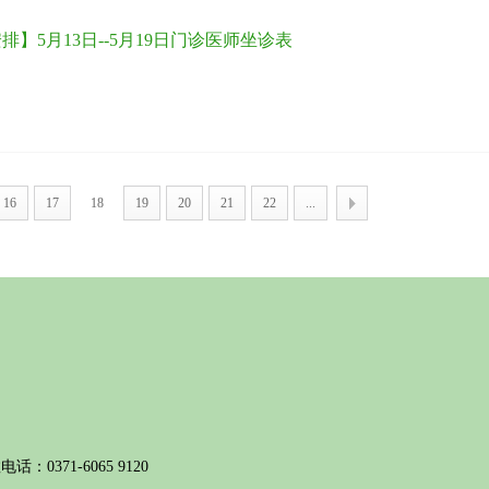
排】5月13日--5月19日门诊医师坐诊表
16
17
18
19
20
21
22
...
话：0371-6065 9120