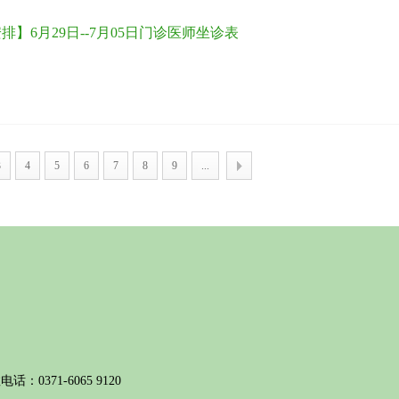
排】6月29日--7月05日门诊医师坐诊表
3
4
5
6
7
8
9
...
话：0371-6065 9120